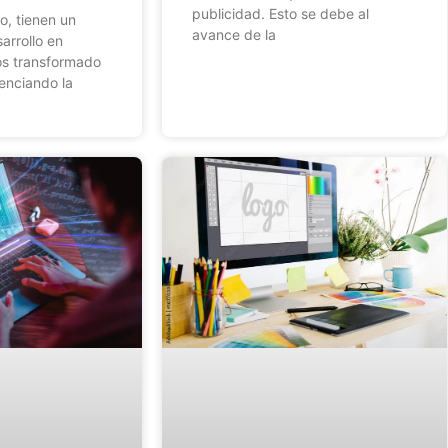
publicidad. Esto se debe al
o, tienen un
avance de la
arrollo en
os transformado
otenciando la