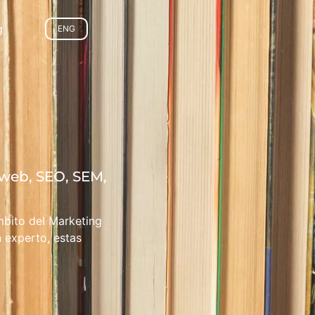
g
ENG
web, SEO, SEM,
mbito del Marketing
n experto, estas