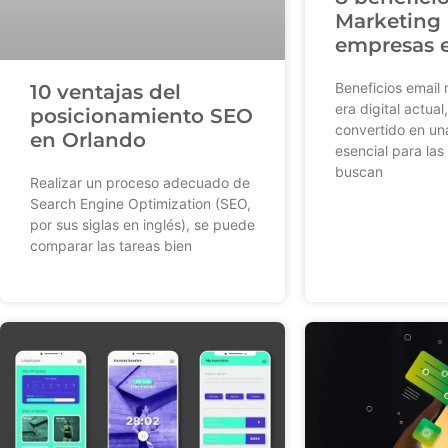
Marketing 
empresas 
Beneficios email 
10 ventajas del
era digital actual
posicionamiento SEO
convertido en un
en Orlando
esencial para la
buscan
Realizar un proceso adecuado de
Search Engine Optimization (SEO,
por sus siglas en inglés), se puede
comparar las tareas bien