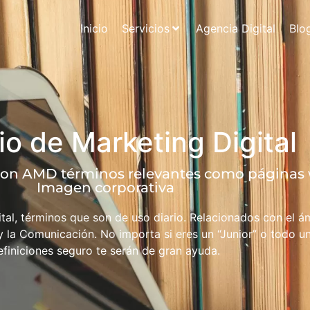
Inicio
Servicios
Agencia Digital
Blo
io de Marketing Digital
on AMD términos relevantes como páginas 
Imagen corporativa
tal, términos que son de uso diario. Relacionados con el á
y la Comunicación. No importa si eres un “Junior” o todo u
efiniciones seguro te serán de gran ayuda.